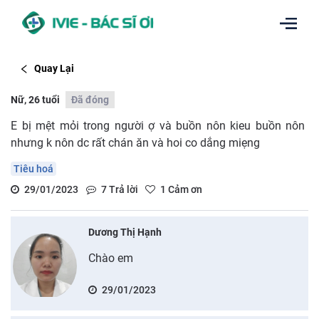
Quay Lại
Nữ, 26 tuổi
Đã đóng
E bị mệt mỏi trong người ợ và buồn nôn kieu buồn nôn
nhưng k nôn dc rất chán ăn và hoi co dắng miẹng
Tiêu hoá
29/01/2023
7
Trả lời
1
Cảm ơn
Dương Thị Hạnh
Chào em
29/01/2023