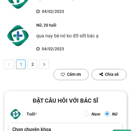
04/02/2023
Nữ, 20 tuổi
qua nay bé nó ko đỡ sốt bác ạ
04/02/2023
1
2
Cảm ơn
Chia sẻ
ĐẶT CÂU HỎI VỚI BÁC SĨ
Tuổi
Nam
Nữ
Chọn chuyên khoa