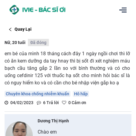
Quay Lại
Nữ, 20 tuổi
Đã đóng
em bé của mình 18 tháng cách đây 1 ngày ngồi chơi thì lỡ
có ăn kem dưỡng da tay hnay thì bị sốt đi xét nghiệm máu
bạch cầu tăng gắp 2 lần so với bình thường và có cho
uống cefdinir 125 với thuốc hạ sốt cho mình hỏi bác sĩ là
có nguy hiểm ko và có cần cho bé nhập viện gắp ko ạ
Chuyên khoa chống nhiễm khuẩn
Hô hấp
04/02/2023
6
Trả lời
0
Cảm ơn
Dương Thị Hạnh
Chào em