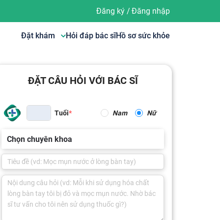
Đăng ký
/
Đăng nhập
Đặt khám
Hỏi đáp bác sĩ
Hồ sơ sức khỏe
ĐẶT CÂU HỎI VỚI BÁC SĨ
Tuổi
Nam
Nữ
Chọn chuyên khoa