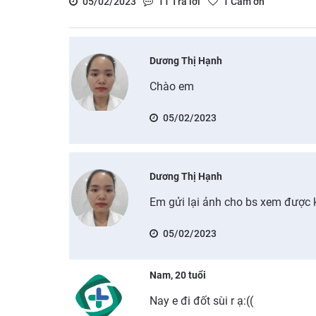
05/02/2023
11
Trả lời
1
Cảm ơn
Dương Thị Hạnh
Chào em
05/02/2023
Dương Thị Hạnh
Em gửi lại ảnh cho bs xem được 
05/02/2023
Nam, 20 tuổi
Nay e đi đốt sùi r ạ:((