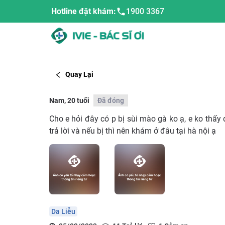
Hotline đặt khám:
1900 3367
Quay Lại
Nam, 20 tuổi
Đã đóng
Cho e hỏi đây có p bị sùi mào gà ko ạ, e ko thấy
trả lời và nếu bị thì nên khám ở đâu tại hà nội ạ
Da Liễu