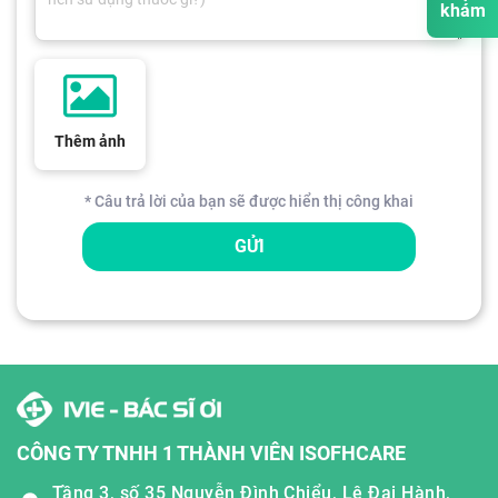
khám
Thêm ảnh
* Câu trả lời của bạn sẽ được hiển thị công khai
GỬI
CÔNG TY TNHH 1 THÀNH VIÊN ISOFHCARE
Tầng 3, số 35 Nguyễn Đình Chiểu, Lê Đại Hành,