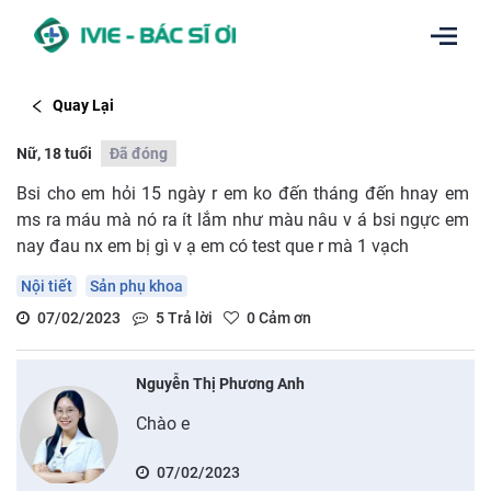
Quay Lại
Nữ, 18 tuổi
Đã đóng
Bsi cho em hỏi 15 ngày r em ko đến tháng đến hnay em
ms ra máu mà nó ra ít lắm như màu nâu v á bsi ngực em
nay đau nx em bị gì v ạ em có test que r mà 1 vạch
Nội tiết
Sản phụ khoa
07/02/2023
5
Trả lời
0
Cảm ơn
Nguyễn Thị Phương Anh
Chào e
07/02/2023