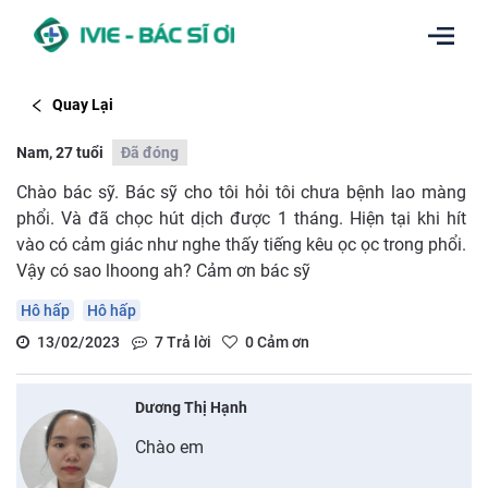
Quay Lại
Nam, 27 tuổi
Đã đóng
Chào bác sỹ. Bác sỹ cho tôi hỏi tôi chưa bệnh lao màng
phổi. Và đã chọc hút dịch được 1 tháng. Hiện tại khi hít
vào có cảm giác như nghe thấy tiếng kêu ọc ọc trong phổi.
Vậy có sao lhoong ah? Cảm ơn bác sỹ
Hô hấp
Hô hấp
13/02/2023
7
Trả lời
0
Cảm ơn
Dương Thị Hạnh
Chào em