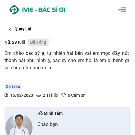
Quay Lại
Nữ, 29 tuổi
Đã đóng
Em chào bác sỹ ạ, tự nhiên hai bên vai em mọc đầy nút
thành bãi như hình ạ, bác sỹ cho em hỏi là em bị bệnh gì
và chữa như nào đc ạ
Da Liễu
15/02/2023
2
Trả lời
0
Cảm ơn
Hồ Minh Tâm
Chào bạn