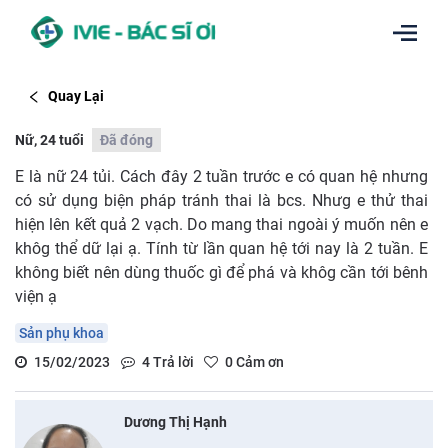
Quay Lại
Nữ, 24 tuổi
Đã đóng
E là nữ 24 tủi. Cách đây 2 tuần trước e có quan hệ nhưng
có sử dụng biện pháp tránh thai là bcs. Nhưg e thử thai
hiện lên kết quả 2 vạch. Do mang thai ngoài ý muốn nên e
khôg thể dữ lại ạ. Tính từ lần quan hệ tới nay là 2 tuần. E
không biết nên dùng thuốc gì để phá và khôg cần tới bênh
viện ạ
Sản phụ khoa
15/02/2023
4
Trả lời
0
Cảm ơn
Dương Thị Hạnh