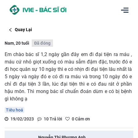
Quay Lại
Nam, 20 tuổi
Đã đóng
Em chào bác sĩ 1,2 ngày gần đây em đi đại tiện ra máu ,
máu cứ nhỏ giọt xuống có màu sẫm đậm đặc, trước đó e
đi học quân sự 10 ngày thì e có nhịn đi đại tiện lâu nhất là
5 ngày và ngày đó e có đi ra máu và trong 10 ngày đó e
chỉ đi đại tiện 3 lần, lúc đại tiện thì e có đau rát ở phần
hậu môn. Thì mong bác sĩ chuẩn đoán dùm e có bị bệnh
gì không ạ
Tiêu hoá
19/02/2023
10
Trả lời
0
Cảm ơn
Nguyễn Thị Phương Anh