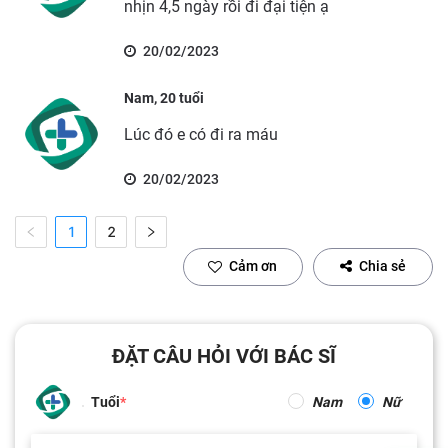
nhịn 4,5 ngày rồi đi đại tiện ạ
20/02/2023
Nam, 20 tuổi
Lúc đó e có đi ra máu
20/02/2023
1
2
Cảm ơn
Chia sẻ
ĐẶT CÂU HỎI VỚI BÁC SĨ
Tuổi
Nam
Nữ