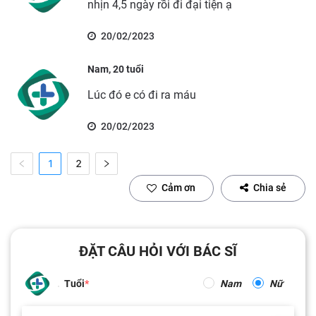
nhịn 4,5 ngày rồi đi đại tiện ạ
20/02/2023
Nam, 20 tuổi
Lúc đó e có đi ra máu
20/02/2023
1
2
Cảm ơn
Chia sẻ
ĐẶT CÂU HỎI VỚI BÁC SĨ
Tuổi
Nam
Nữ