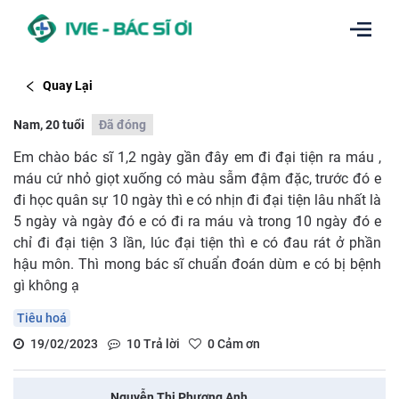
Quay Lại
Nam, 20 tuổi
Đã đóng
Em chào bác sĩ 1,2 ngày gần đây em đi đại tiện ra máu ,
máu cứ nhỏ giọt xuống có màu sẫm đậm đặc, trước đó e
đi học quân sự 10 ngày thì e có nhịn đi đại tiện lâu nhất là
5 ngày và ngày đó e có đi ra máu và trong 10 ngày đó e
chỉ đi đại tiện 3 lần, lúc đại tiện thì e có đau rát ở phần
hậu môn. Thì mong bác sĩ chuẩn đoán dùm e có bị bệnh
gì không ạ
Tiêu hoá
19/02/2023
10
Trả lời
0
Cảm ơn
Nguyễn Thị Phương Anh