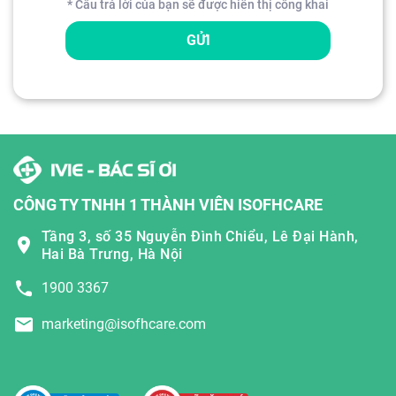
* Câu trả lời của bạn sẽ được hiển thị công khai
GỬI
CÔNG TY TNHH 1 THÀNH VIÊN ISOFHCARE
Tầng 3, số 35 Nguyễn Đình Chiểu, Lê Đại Hành,
Hai Bà Trưng, Hà Nội
1900 3367
marketing@isofhcare.com