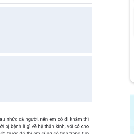
au nhức cả người, nên em có đi khám thì
i bị bệnh lí gì về hệ thần kinh, với có cho
t, trước đó thì em cũng có tình trạng tim