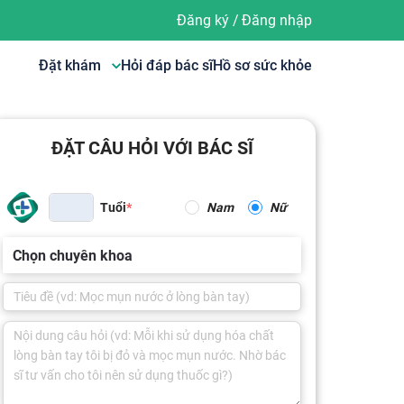
Đăng ký
/
Đăng nhập
Đặt khám
Hỏi đáp bác sĩ
Hồ sơ sức khỏe
ĐẶT CÂU HỎI VỚI BÁC SĨ
Tuổi
Nam
Nữ
Chọn chuyên khoa