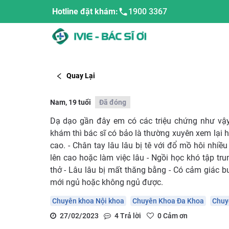
Hotline đặt khám:
1900 3367
Quay Lại
Nam, 19 tuổi
Đã đóng
Dạ dạo gần đây em có các triệu chứng như vậy 
khám thì bác sĩ có bảo là thường xuyên xem lại h
cao. - Chân tay lâu lâu bị tê với đổ mồ hôi nhiề
lên cao hoặc làm việc lâu - Ngồi học khó tập tr
thở - Lâu lâu bị mất thăng bằng - Có cảm giác 
mới ngủ hoặc không ngủ được.
Chuyên khoa Nội khoa
Chuyên Khoa Đa Khoa
Chuy
27/02/2023
4
Trả lời
0
Cảm ơn