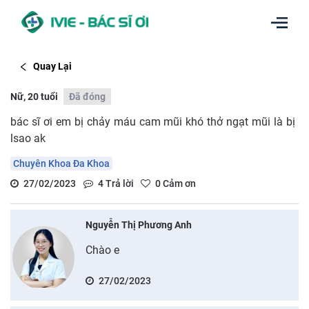
Quay Lại
Nữ, 20 tuổi
Đã đóng
bác sĩ ơi em bị chảy máu cam mũi khó thở ngạt mũi là bị
lsao ak
Chuyên Khoa Đa Khoa
27/02/2023
4
Trả lời
0
Cảm ơn
Nguyễn Thị Phương Anh
Chào e
27/02/2023