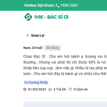
Hotline đặt khám:
1900 3367
Quay Lại
Nam, 24 tuổi
Đã đóng
Chào Bác Sĩ . Cho em hỏi bệnh ạ Xương vai tr
thường , nhưng vai phải thì chỉ được 60% là nó 
khớp kêu cụp cụp , làm việc gì nhiều là tay phải
luôn . Cho em hỏi đây là bệnh gì và chữa như thế
Cơ Xương Khớp
01/03/2023
3
Trả lời
0
Cảm ơn