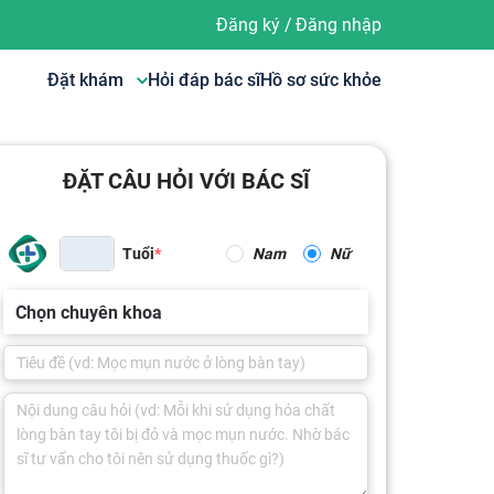
Đăng ký
/
Đăng nhập
Đặt khám
Hỏi đáp bác sĩ
Hồ sơ sức khỏe
ĐẶT CÂU HỎI VỚI BÁC SĨ
Tuổi
Nam
Nữ
Chọn chuyên khoa