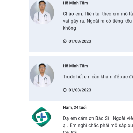
Hồ Minh Tâm
Chào em. Hiện tại theo em mô t
vai gây ra. Ngoài ra có tiếng kê
không
01/03/2023
Hồ Minh Tâm
Trước hết em cần khám để xác địn
01/03/2023
Nam, 24 tuổi
Dạ em cảm ơn Bác Sĩ . Ngoài vi
ạ . Em nghĩ chắc phải mổ sắp xư
tay trái .