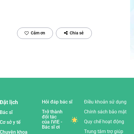
Cảm ơn
Chia sẻ
Đặt lịch
Hỏi đáp bác sĩ
Điều khoản sử dụng
Trở thành
Chính sách bảo mật
Bác sĩ
đối tác
Quy chế hoạt động
của IVIE -
Cơ sở y tế
Bác sĩ ơi
Trung tâm trợ giúp
Chuyên khoa