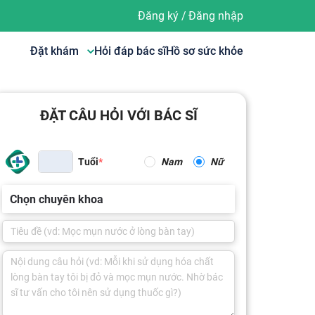
Đăng ký
/
Đăng nhập
Đặt khám
Hỏi đáp bác sĩ
Hồ sơ sức khỏe
ĐẶT CÂU HỎI VỚI BÁC SĨ
Tuổi
Nam
Nữ
Chọn chuyên khoa