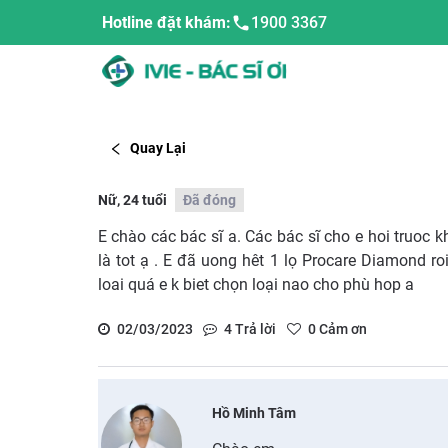
Hotline đặt khám:
1900 3367
Quay Lại
Nữ, 24 tuổi
Đã đóng
E chào các bác sĩ a. Các bác sĩ cho e hoi truoc 
là tot ạ . E đã uong hêt 1 lọ Procare Diamond ro
loai quá e k biet chọn loại nao cho phù hop a
02/03/2023
4
Trả lời
0
Cảm ơn
Hồ Minh Tâm