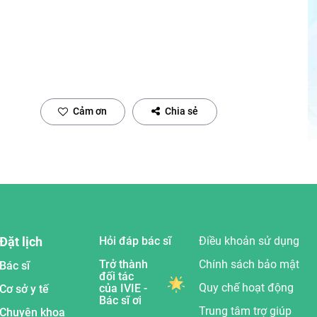
Cảm ơn
Chia sẻ
Đặt lịch
Hỏi đáp bác sĩ
Điều khoản sử dụng
Trở thành
Chính sách bảo mật
Bác sĩ
đối tác
Quy chế hoạt động
của IVIE -
Cơ sở y tế
Bác sĩ ơi
Trung tâm trợ giúp
Chuyên khoa