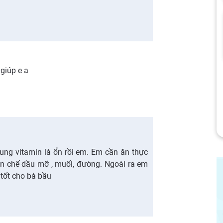
 giúp e a
ng vitamin là ổn rồi em. Em cần ăn thực
ạn chế dầu mỡ , muối, đường. Ngoài ra em
 tốt cho bà bầu