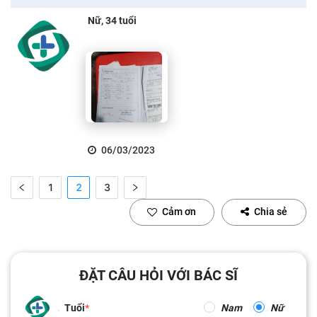
Nữ, 34 tuổi
06/03/2023
1
2
3
Cảm ơn
Chia sẻ
ĐẶT CÂU HỎI VỚI BÁC SĨ
Tuổi
Nam
Nữ