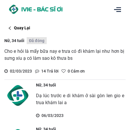
Quay Lại
Nữ, 34 tuổi
Đã đóng
Cho e hỏi là mấy bữa nay e trưa có đi khám lại như hơn bị
sưng xíu ạ có làm sao kô thưa bs
02/03/2023
14
Trả lời
0
Cảm ơn
Nữ, 34 tuổi
Dạ lúc trước e di khám ở sài gòn len gio e
trua khám lai a
06/03/2023
Nữ, 34 tuổi