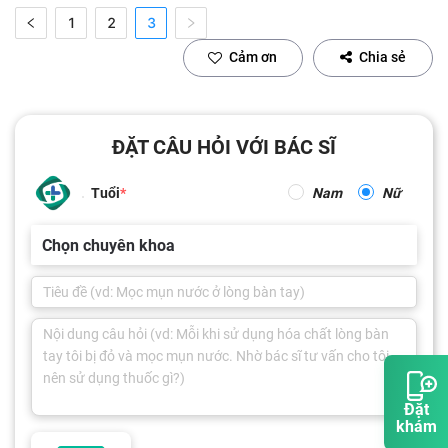
1
2
3
Cảm ơn
Chia sẻ
ĐẶT CÂU HỎI VỚI BÁC SĨ
Tuổi
Nam
Nữ
Chọn chuyên khoa
Đặt
khám