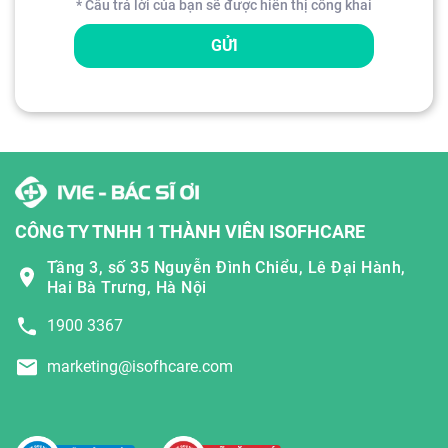
* Câu trả lời của bạn sẽ được hiển thị công khai
GỬI
CÔNG TY TNHH 1 THÀNH VIÊN ISOFHCARE
Tầng 3, số 35 Nguyễn Đình Chiểu, Lê Đại Hành,
Hai Bà Trưng, Hà Nội
1900 3367
marketing@isofhcare.com