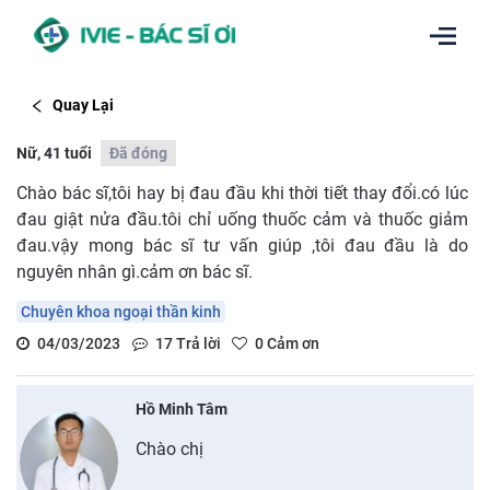
Quay Lại
Nữ, 41 tuổi
Đã đóng
Chào bác sĩ,tôi hay bị đau đầu khi thời tiết thay đổi.có lúc
đau giật nửa đầu.tôi chỉ uống thuốc cảm và thuốc giảm
đau.vậy mong bác sĩ tư vấn giúp ,tôi đau đầu là do
nguyên nhân gì.cảm ơn bác sĩ.
Chuyên khoa ngoại thần kinh
04/03/2023
17
Trả lời
0
Cảm ơn
Hồ Minh Tâm
Chào chị