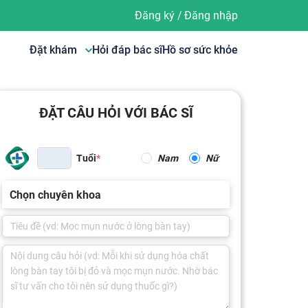
Đăng ký
/
Đăng nhập
Đặt khám
Hỏi đáp bác sĩ
Hồ sơ sức khỏe
ĐẶT CÂU HỎI VỚI BÁC SĨ
Tuổi
Nam
Nữ
Chọn chuyên khoa