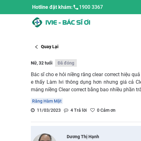
Hotline đặt khám:
1900 3367
Quay Lại
Nữ, 32 tuổi
Đã đóng
Bác sĩ cho e hỏi niềng răng clear correct hiệu qu
e thấy Làm Ivi thông dụng hơn nhưng giá cả Cl
máng niềng Clear correct bằng bao nhiều phần tră
Răng Hàm Mặt
11/03/2023
4
Trả lời
0
Cảm ơn
Dương Thị Hạnh