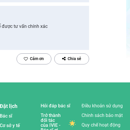
ể được tư vấn chính xác
Cảm ơn
Chia sẻ
Đặt lịch
Hỏi đáp bác sĩ
Điều khoản sử dụng
Trở thành
Chính sách bảo mật
Bác sĩ
đối tác
Quy chế hoạt động
của IVIE -
Cơ sở y tế