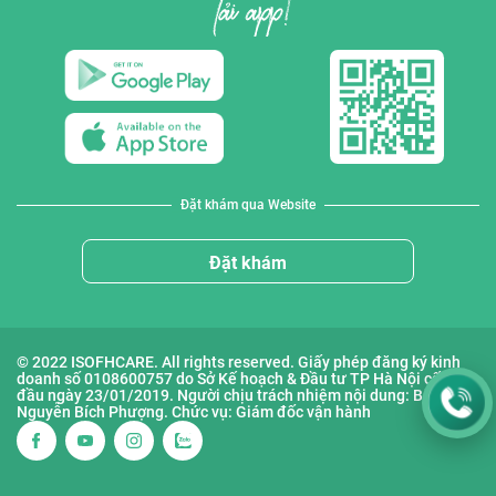
Đặt khám qua Website
Đặt khám
© 2022 ISOFHCARE. All rights reserved. Giấy phép đăng ký kinh
doanh số 0108600757 do Sở Kế hoạch & Đầu tư TP Hà Nội cấp lần
đầu ngày 23/01/2019. Người chịu trách nhiệm nội dung: Bà
Nguyễn Bích Phượng. Chức vụ: Giám đốc vận hành