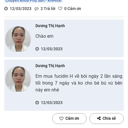
Chuyên khoa Phụ Sản - KHHGĐ
12/03/2023
2
Trả lời
0
Cảm ơn
Dương Thị Hạnh
Chào em
12/03/2023
Dương Thị Hạnh
Em mua fucidin H về bôi ngày 2 lần sáng
tối trong 7 ngày và ko cho bé bú vú bên
này em nhé
12/03/2023
Cảm ơn
Chia sẻ