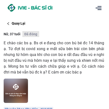
Quay Lại
Nữ, 37 tuổi
Đã đóng
E chào các bs ạ. Bs ơi e đang cho con bú bé đc 14 tháng
ạ. Từ đợt bị covid xong e mất sữa bên trái còn bên phải
nhưng từ hôm qua khi cho con bú e rất đau đầu vú e nghi
bị nứt đầu vú mà hôm nay e lại thấy sưng và xhien nốt mủ
ạ. Mong bs tư vấn cách chữa giúp e với ạ. Có cách nào
đtri mà bé vẫn bú đc k ạ? E cảm ơn các bác ạ