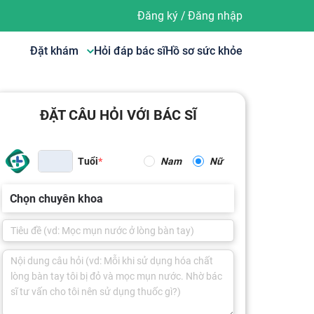
Đăng ký
/
Đăng nhập
Đặt khám
Hỏi đáp bác sĩ
Hồ sơ sức khỏe
ĐẶT CÂU HỎI VỚI BÁC SĨ
Tuổi
Nam
Nữ
Chọn chuyên khoa