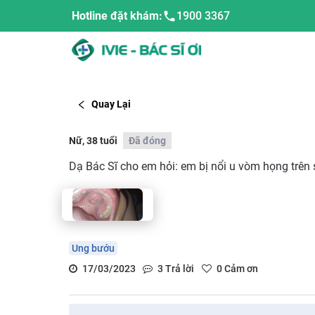
Hotline đặt khám:
1900 3367
Quay Lại
Nữ, 38 tuổi
Đã đóng
Dạ Bác Sĩ cho em hỏi: em bị nổi u vòm họng trên sờ
Ung bướu
17/03/2023
3
Trả lời
0
Cảm ơn