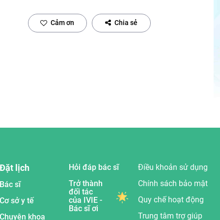
Cảm ơn
Chia sẻ
Đặt lịch
Hỏi đáp bác sĩ
Điều khoản sử dụng
Trở thành
Chính sách bảo mật
Bác sĩ
đối tác
Quy chế hoạt động
của IVIE -
Cơ sở y tế
Bác sĩ ơi
Trung tâm trợ giúp
Chuyên khoa