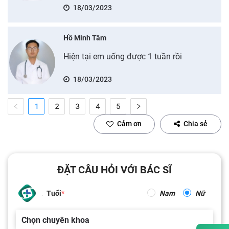
18/03/2023
Hồ Minh Tâm
Hiện tại em uống được 1 tuần rồi
18/03/2023
1
2
3
4
5
Cảm ơn
Chia sẻ
ĐẶT CÂU HỎI VỚI BÁC SĨ
Tuổi
Nam
Nữ
Chọn chuyên khoa