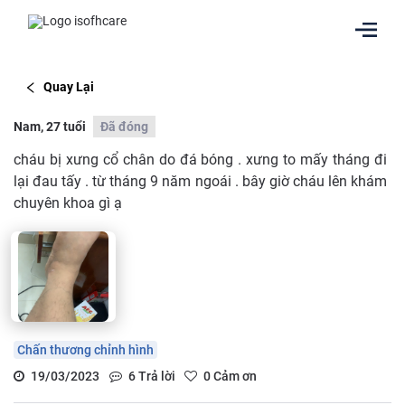
Quay Lại
Nam, 27 tuổi
Đã đóng
cháu bị xưng cổ chân do đá bóng . xưng to mấy tháng đi
lại đau tấy . từ tháng 9 năm ngoái . bây giờ cháu lên khám
chuyên khoa gì ạ
Chấn thương chỉnh hình
19/03/2023
6
Trả lời
0
Cảm ơn