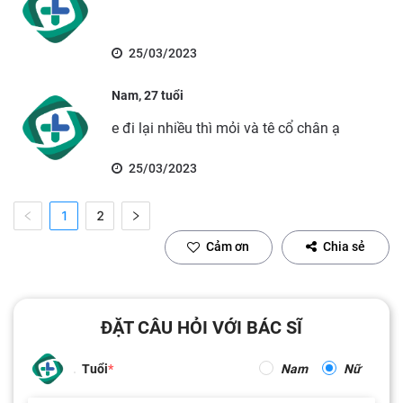
25/03/2023
Nam, 27 tuổi
e đi lại nhiều thì mỏi và tê cổ chân ạ
25/03/2023
1
2
Cảm ơn
Chia sẻ
ĐẶT CÂU HỎI VỚI BÁC SĨ
Tuổi
Nam
Nữ