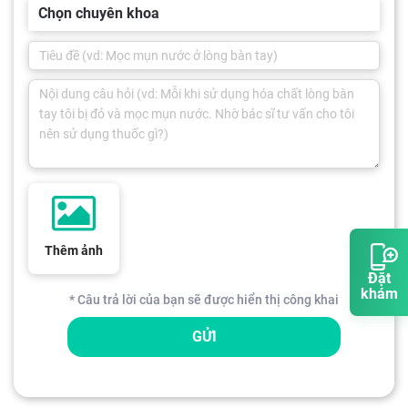
Chọn chuyên khoa
Thêm ảnh
Đặt
khám
* Câu trả lời của bạn sẽ được hiển thị công khai
GỬI