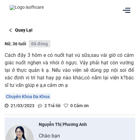
Quay Lại
Nữ, 36 tuổi
Đã đóng
Cách đây 3 hôm e có nuốt hạt vú sữa,sau vài giờ có cảm
giác nuốt nghẹn và nhói ở ngực. Vậy phải hạt còn vướng
lại ở thực quản k ạ. Nếu vào viện sẽ dùng pp nội soi để
xác định vị trí hạt hay pp nào khác,có nằm lại viện k?bác
sĩ tư vấn giúp e ạ,e cảm ơn ạ
Chuyên Khoa Đa Khoa
21/03/2023
2
Trả lời
0
Cảm ơn
Nguyễn Thị Phương Anh
Chào bạn