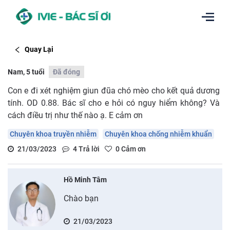
Quay Lại
Nam, 5 tuổi
Đã đóng
Con e đi xét nghiệm giun đũa chó mèo cho kết quả dương
tính. OD 0.88. Bác sĩ cho e hỏi có nguy hiểm không? Và
cách điều trị như thế nào ạ. E cảm ơn
Chuyên khoa truyền nhiễm
Chuyên khoa chống nhiễm khuẩn
21/03/2023
4
Trả lời
0
Cảm ơn
Hồ Minh Tâm
Chào bạn
21/03/2023