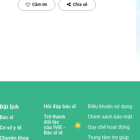
Cảm ơn
Chia sẻ
Đặt lịch
Hỏi đáp bác sĩ
Điều khoản sử dụng
Trở thành
Chính sách bảo mật
Bác sĩ
đối tác
Quy chế hoạt động
của IVIE -
Cơ sở y tế
Bác sĩ ơi
Trung tâm trợ giúp
Chuyên khoa