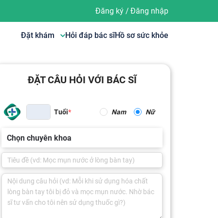
Đăng ký
/
Đăng nhập
Đặt khám
Hỏi đáp bác sĩ
Hồ sơ sức khỏe
ĐẶT CÂU HỎI VỚI BÁC SĨ
Tuổi
Nam
Nữ
Chọn chuyên khoa