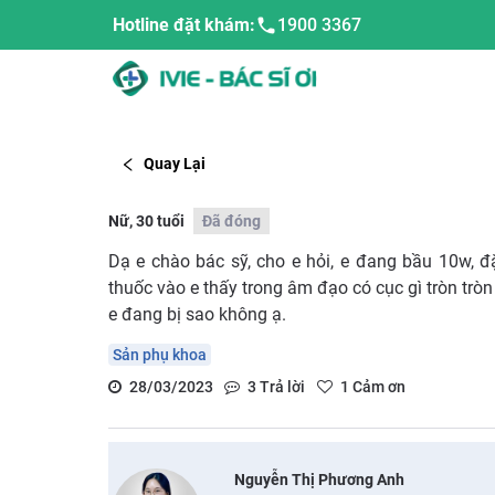
Hotline đặt khám:
1900 3367
Quay Lại
Nữ, 30 tuổi
Đã đóng
Dạ e chào bác sỹ, cho e hỏi, e đang bầu 10w, đặ
thuốc vào e thấy trong âm đạo có cục gì tròn tròn
e đang bị sao không ạ.
Sản phụ khoa
28/03/2023
3
Trả lời
1
Cảm ơn
Nguyễn Thị Phương Anh