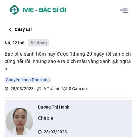
Quay Lại
Nữ, 22 tuổi
Đã đóng
Bác ơi e sanh hôm nay được 1thang 20 ngày rồi,sản dịch
cũng hết rồi..nhưng sao e ra dịch màu vàng xanh ạ,k ngứa
ạ..
Chuyên khoa Phụ khoa
28/03/2023
6
Trả lời
0
Cảm ơn
Dương Thị Hạnh
Chào e
28/03/2023