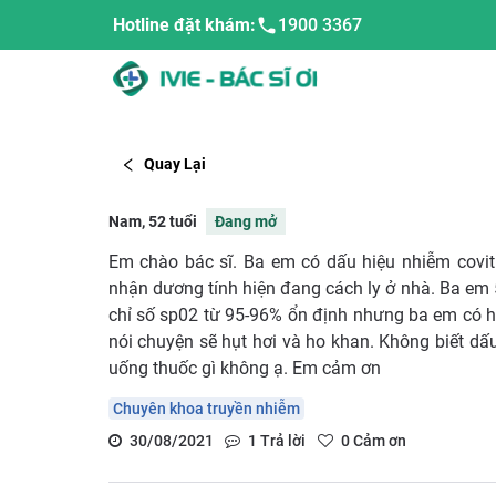
Hotline đặt khám:
1900 3367
Quay Lại
Nam, 52 tuổi
Đang mở
Em chào bác sĩ. Ba em có dấu hiệu nhiễm covi
nhận dương tính hiện đang cách ly ở nhà. Ba em 
chỉ số sp02 từ 95-96% ổn định nhưng ba em có hi
nói chuyện sẽ hụt hơi và ho khan. Không biết dấu
uống thuốc gì không ạ. Em cảm ơn
Chuyên khoa truyền nhiễm
30/08/2021
1
Trả lời
0
Cảm ơn