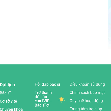
Đặt lịch
Hỏi đáp bác sĩ
Điều khoản sử dụng
Trở thành
Chính sách bảo mật
Bác sĩ
đối tác
Quy chế hoạt động
của IVIE -
Cơ sở y tế
Bác sĩ ơi
Trung tâm trợ giúp
Chuyên khoa