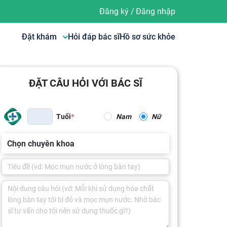
Đăng ký
/
Đăng nhập
Đặt khám
Hỏi đáp bác sĩ
Hồ sơ sức khỏe
ĐẶT CÂU HỎI VỚI BÁC SĨ
Tuổi
Nam
Nữ
Chọn chuyên khoa