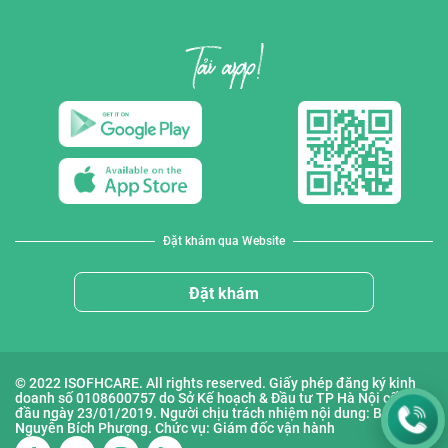
Đặt khám qua Website
Đặt khám
© 2022 ISOFHCARE. All rights reserved. Giấy phép đăng ký kinh
doanh số 0108600757 do Sở Kế hoạch & Đầu tư TP Hà Nội cấp lần
đầu ngày 23/01/2019. Người chịu trách nhiệm nội dung: Bà
Nguyễn Bích Phượng. Chức vụ: Giám đốc vận hành