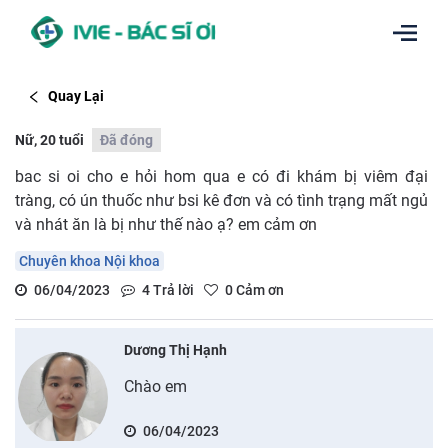
Quay Lại
Nữ, 20 tuổi
Đã đóng
bac si oi cho e hỏi hom qua e có đi khám bị viêm đại
tràng, có ún thuốc như bsi kê đơn và có tình trạng mất ngủ
và nhát ăn là bị như thế nào ạ? em cảm ơn
Chuyên khoa Nội khoa
06/04/2023
4
Trả lời
0
Cảm ơn
Dương Thị Hạnh
Chào em
06/04/2023