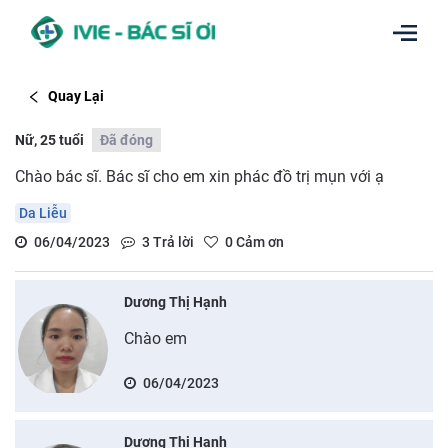
Quay Lại
Nữ, 25 tuổi
Đã đóng
Chào bác sĩ. Bác sĩ cho em xin phác đồ trị mụn với ạ
Da Liễu
06/04/2023
3
Trả lời
0
Cảm ơn
Dương Thị Hạnh
Chào em
06/04/2023
Dương Thị Hạnh