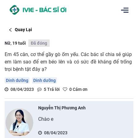
Quay Lại
Nữ, 19 tuổi
Đã đóng
Em 45 cân, cơ thể gầy gò ốm yếu. Các bác sĩ chia sẻ giúp
em làm sao để em béo lên và có sức đề kháng để trống
trọi bệnh tật đây ạ?
Dinh dưỡng
Dinh dưỡng
08/04/2023
5
Trả lời
0
Cảm ơn
Nguyễn Thị Phương Anh
Chào e
08/04/2023