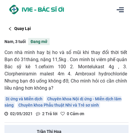
Quay Lại
Nam, 3 tuổi
Đang mở
Con nhà mình hay bị ho và sổ mũi khi thay đổi thời tiết
Bạn đó 31tháng, nặng 11,5kg . Con mình bị viêm phế quản
Bác sỹ kê 1.cefixim 100 2. Montelukast 4g , 3.
Clorpheniramin malest 4m 4. Ambroxol hydrochloride
Nhưng bạn đó uống không đỡ, Cho mình hỏi có cần chỉnh
liều nặng hơn không ạ?
Dị ứng và Miễn dịch
Chuyên khoa Nội dị ứng - Miễn dịch lâm
sàng
Chuyên khoa Phẫu thuật Nhi và Trẻ sơ sinh
02/05/2021
2
Trả lời
0
Cảm ơn
Trần Thị Hoa