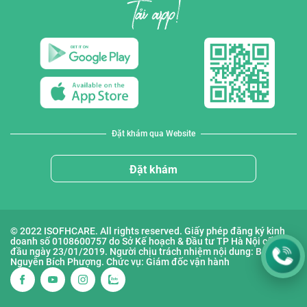
Đặt khám qua Website
Đặt khám
© 2022 ISOFHCARE. All rights reserved. Giấy phép đăng ký kinh
doanh số 0108600757 do Sở Kế hoạch & Đầu tư TP Hà Nội cấp lần
đầu ngày 23/01/2019. Người chịu trách nhiệm nội dung: Bà
Nguyễn Bích Phượng. Chức vụ: Giám đốc vận hành