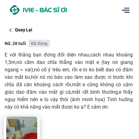
Quay Lại
Nữ, 28 tuổi
Đã đóng
E với thằng bạn đứng đối diện nhau,cách nhau khoảng
1,5m,nó cầm dao chĩa thẳng vào mặt e (tay nó giang
ngang = vai),nó cố ý trêu em, rồi e lo ko biết dao có đâm
vào mắt ko,hỏi nó nó bảo vào làm sao được vì trước khi
chĩa đã căn khoảng cách rồi,mắt e cũng không có cảm
giác dao đâm vào mắt gì cả,mắt rất bình thường,e thấy
nguy hiểm nên e lo vậy thôi (ảnh minh họa) Tình huống
này có khả năng vào mắt được ko ạ? E cảm ơn.