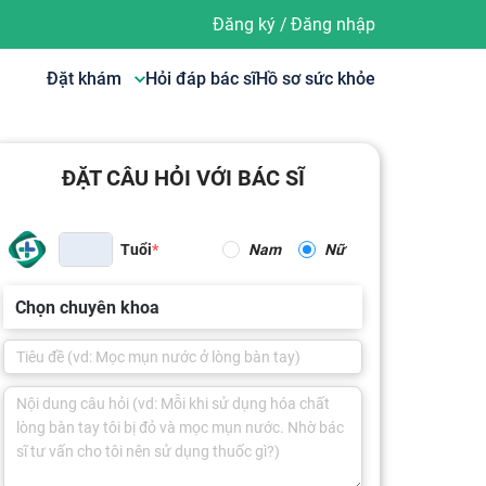
Đăng ký
/
Đăng nhập
Đặt khám
Hỏi đáp bác sĩ
Hồ sơ sức khỏe
ĐẶT CÂU HỎI VỚI BÁC SĨ
Tuổi
Nam
Nữ
Chọn chuyên khoa