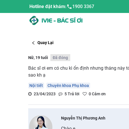
Hotline đặt khám:
1900 3367
Quay Lại
Nữ, 19 tuổi
Đã đóng
Bác sĩ ơi em có chu kì ổn định nhưng tháng này t
sao kh ạ
Nội tiết
Chuyên khoa Phụ khoa
23/04/2023
5
Trả lời
0
Cảm ơn
Nguyễn Thị Phương Anh
Chào e