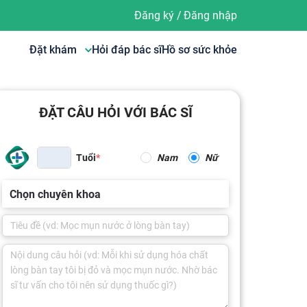
Đăng ký
/
Đăng nhập
Đặt khám
Hỏi đáp bác sĩ
Hồ sơ sức khỏe
ĐẶT CÂU HỎI VỚI BÁC SĨ
Tuổi
Nam
Nữ
Chọn chuyên khoa