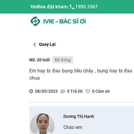
Hotline đặt khám:
1900 3367
Quay Lại
Nữ, 20 tuổi
Đã đóng
Em hay bị đau bụng tiêu chảy , bụng hay bị đau r
chua
08/05/2023
5
Trả lời
0
Cảm ơn
Dương Thị Hạnh
Chào em