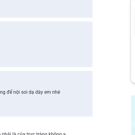
áng để nội soi dạ dày em nhé
 phải là của trực tràng không ạ