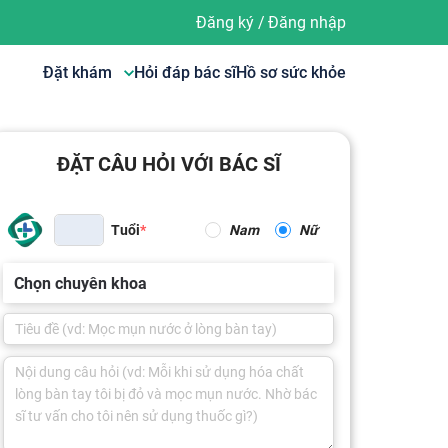
Đăng ký
/
Đăng nhập
Đặt khám
Hỏi đáp bác sĩ
Hồ sơ sức khỏe
ĐẶT CÂU HỎI VỚI BÁC SĨ
Tuổi
Nam
Nữ
Chọn chuyên khoa