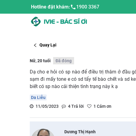
Hotline đặt khám:
1900 3367
Quay Lại
Nữ, 20 tuổi
Đã đóng
Dạ cho e hỏi có sp nào để điều trị thâm ở đầu gố
sạm đi mấy tone e có sd tẩy tế bào chết và sd k
biết có sp nào cải thiện tình trạng này k ạ
Da Liễu
11/05/2023
4
Trả lời
1
Cảm ơn
Dương Thị Hạnh