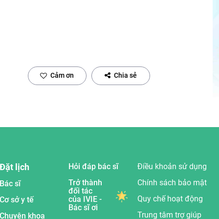
Cảm ơn
Chia sẻ
Đặt lịch
Hỏi đáp bác sĩ
Điều khoản sử dụng
Trở thành
Chính sách bảo mật
Bác sĩ
đối tác
Quy chế hoạt động
của IVIE -
Cơ sở y tế
Bác sĩ ơi
Trung tâm trợ giúp
Chuyên khoa