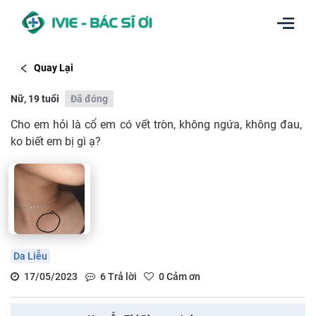
Quay Lại
Nữ, 19 tuổi
Đã đóng
Cho em hỏi là cổ em có vết tròn, không ngứa, không đau,
ko biết em bị gì ạ?
Da Liễu
17/05/2023
6
Trả lời
0
Cảm ơn