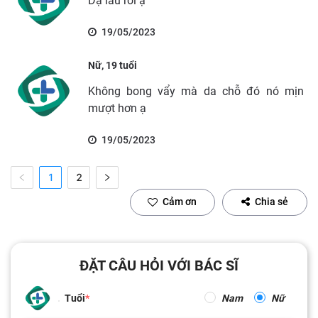
Dạ lâu rồi ạ
19/05/2023
Nữ, 19 tuổi
Không bong vẩy mà da chỗ đó nó mịn
mượt hơn ạ
19/05/2023
1
2
Cảm ơn
Chia sẻ
ĐẶT CÂU HỎI VỚI BÁC SĨ
Tuổi
Nam
Nữ