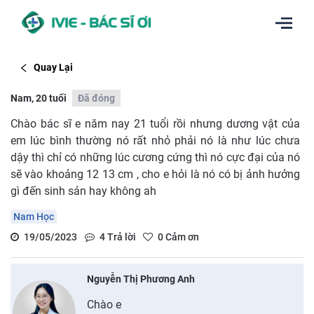
Quay Lại
Nam, 20 tuổi
Đã đóng
Chào bác sĩ e năm nay 21 tuổi rồi nhưng dương vật của
em lúc bình thường nó rất nhỏ phải nó là như lúc chưa
dậy thì chỉ có những lúc cương cứng thì nó cực đại của nó
sẽ vào khoảng 12 13 cm , cho e hỏi là nó có bị ảnh hưởng
gì đến sinh sản hay không ah
Nam Học
19/05/2023
4
Trả lời
0
Cảm ơn
Nguyễn Thị Phương Anh
Chào e