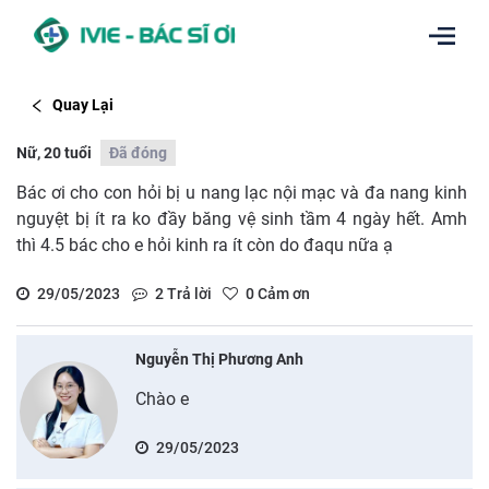
Quay Lại
Nữ, 20 tuổi
Đã đóng
Bác ơi cho con hỏi bị u nang lạc nội mạc và đa nang kinh
nguyệt bị ít ra ko đầy băng vệ sinh tầm 4 ngày hết. Amh
thì 4.5 bác cho e hỏi kinh ra ít còn do đaqu nữa ạ
29/05/2023
2
Trả lời
0
Cảm ơn
Nguyễn Thị Phương Anh
Chào e
29/05/2023