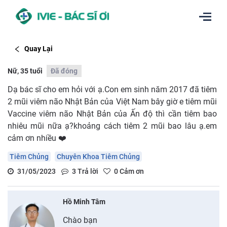
Quay Lại
Nữ, 35 tuổi
Đã đóng
Dạ bác sĩ cho em hỏi với ạ.Con em sinh năm 2017 đã tiêm
2 mũi viêm não Nhật Bản của Việt Nam bây giờ e tiêm mũi
Vaccine viêm não Nhật Bản của Ấn độ thì cần tiêm bao
nhiêu mũi nữa ạ?khoảng cách tiêm 2 mũi bao lâu ạ.em
cảm ơn nhiều ❤️
Tiêm Chủng
Chuyên Khoa Tiêm Chủng
31/05/2023
3
Trả lời
0
Cảm ơn
Hồ Minh Tâm
Chào bạn