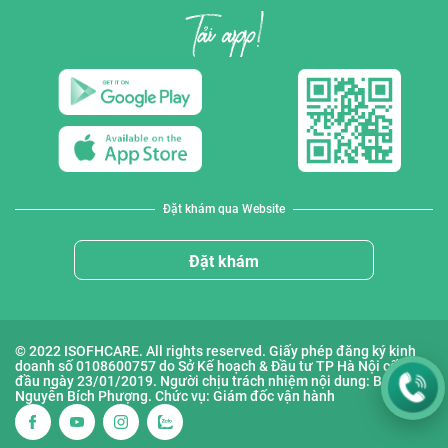
Đặt khám qua Website
Đặt khám
© 2022 ISOFHCARE. All rights reserved. Giấy phép đăng ký kinh
doanh số 0108600757 do Sở Kế hoạch & Đầu tư TP Hà Nội cấp lần
đầu ngày 23/01/2019. Người chịu trách nhiệm nội dung: Bà
Nguyễn Bích Phượng. Chức vụ: Giám đốc vận hành