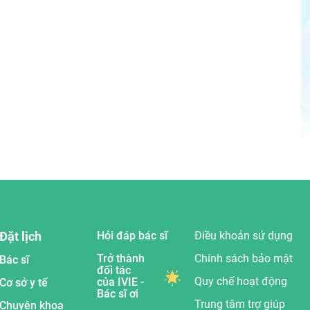
Đặt lịch
Hỏi đáp bác sĩ
Điều khoản sử dụng
Trở thành
Chính sách bảo mật
Bác sĩ
đối tác
Quy chế hoạt động
của IVIE -
Cơ sở y tế
Bác sĩ ơi
Trung tâm trợ giúp
Chuyên khoa