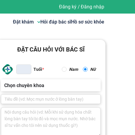
Đăng ký
/
Đăng nhập
Đặt khám
Hỏi đáp bác sĩ
Hồ sơ sức khỏe
ĐẶT CÂU HỎI VỚI BÁC SĨ
Tuổi
Nam
Nữ
Chọn chuyên khoa