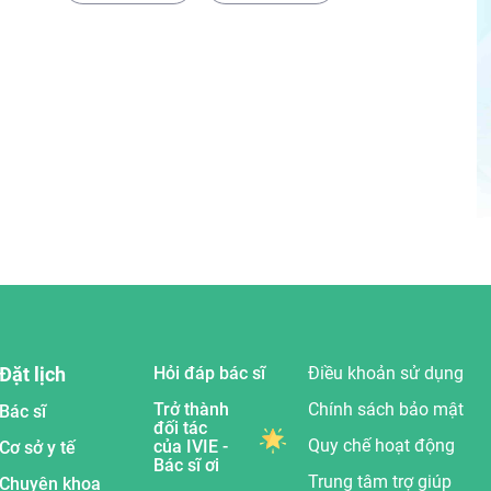
Đặt lịch
Hỏi đáp bác sĩ
Điều khoản sử dụng
Trở thành
Chính sách bảo mật
Bác sĩ
đối tác
Quy chế hoạt động
của IVIE -
Cơ sở y tế
Bác sĩ ơi
Trung tâm trợ giúp
Chuyên khoa