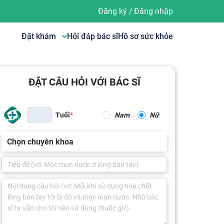
Đăng ký
/
Đăng nhập
Đặt khám
Hỏi đáp bác sĩ
Hồ sơ sức khỏe
ĐẶT CÂU HỎI VỚI BÁC SĨ
Tuổi
Nam
Nữ
Chọn chuyên khoa