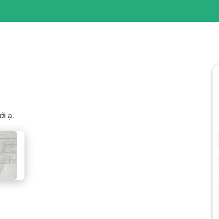
ới ạ.