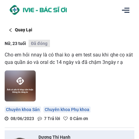
Quay Lại
Nữ, 23 tuổi
Đã đóng
Cho em hỏi nnay là có thai ko ạ em test sau khi qhe cọ xát
qua quần áo và oral dc 14 ngày và đã chậm 3ngày r ạ
Chuyên khoa Sản
Chuyên khoa Phụ khoa
08/06/2023
7
Trả lời
0
Cảm ơn
Dương Thị Hạnh