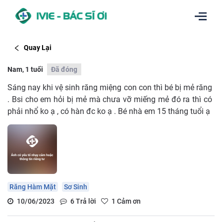
Quay Lại
Nam, 1 tuổi
Đã đóng
Sáng nay khi vệ sinh răng miệng con con thì bé bị mẻ răng
. Bsi cho em hỏi bị mẻ mà chưa vỡ miếng mẻ đó ra thì có
phải nhổ ko ạ , có hàn đc ko ạ . Bé nhà em 15 tháng tuổi ạ
Răng Hàm Mặt
Sơ Sinh
10/06/2023
6
Trả lời
1
Cảm ơn