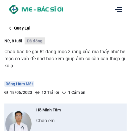
Quay Lại
Nữ, 8 tuổi
Đã đóng
Chào bác bé gái 8t đang mọc 2 răng cửa mà thấy như bé
mọc có vấn đề nhờ bác xem giúp ảnh có cần can thiệp gì
ko ạ
Răng Hàm Mặt
18/06/2023
12
Trả lời
1
Cảm ơn
Hồ Minh Tâm
Chào em