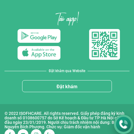
Đặt khám qua Website
Đặt khám
© 2022 ISOFHCARE. All rights reserved. Giấy phép đăng ký kinh
doanh số 0108600757 do Sở Kế hoạch & Đầu tư TP Hà Nội cấp lần
đầu ngày 23/01/2019. Người chịu trách nhiệm nội dung: Bà
Nguyễn Bích Phượng. Chức vụ: Giám đốc vận hành