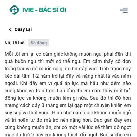
Quay Lại
Nữ, 18 tuổi
Đã đóng
Mỗi tối em lại có cảm giác không muốn ngủ, phải đến khi
quá buồn ngủ thì mới có thể ngủ. Em cảm thấy cô đơn
trống trãi và rất muốn có gì đó bù đắp vào. Tình trạng này
kéo dài tầm 1-2 năm trở lại đây và nặng nhất là vào năm
ngoái. Khi đấy em vì quá áp lực mà hầu như đêm nào
cũng khóc và trằn trọc. Lâu dần thì em cảm thấy mất hết
động lực và không muốn làm gì nữa. Sau đó thì đỡ hơn
nhưng cách đây 3 tháng em lại gặp một chuyện khiến em
suy sụp và thất vọng. Hình như cảm giác không muốn ngủ
và trì hoãn từ đó mà trở nên nặng hơn. Dạo gần đây em
cũng không muốn ăn, chỉ có một vài lúc sẽ thèm đồ ngọt
mặc dù trước nay em không thích đồ ngọt. Bác sĩ cho em