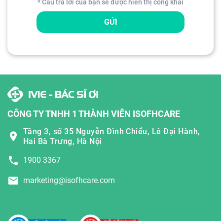
* Câu trả lời của bạn sẽ được hiển thị công khai
GỬI
CÔNG TY TNHH 1 THÀNH VIÊN ISOFHCARE
Tầng 3, số 35 Nguyễn Đình Chiểu, Lê Đại Hành,
Hai Bà Trưng, Hà Nội
1900 3367
marketing@isofhcare.com