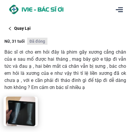
Quay Lại
Nữ, 31 tuổi
Đã đóng
Bác sĩ ơi cho em hỏi đây là phim gãy xương cẳng chân
của e sau mổ được hai tháng , mag bây giờ e tập đi vẫn
tức và đau ạ , hai bên mắt cá chân vẫn bị sưng , bác cho
em hỏi là xương của e như vậy thì tỉ lệ liền xương đã ok
chưa ạ , với e cần phải đi tháo đinh gì để tập đi dễ dàng
hơn không ? Em cảm ơn bác sĩ nhiều ạ