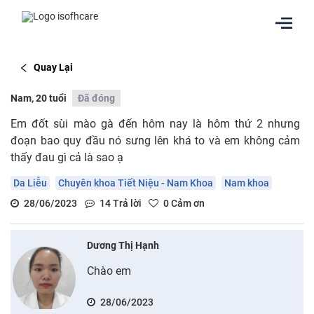
Quay Lại
Nam, 20 tuổi
Đã đóng
Em đốt sùi mào gà đến hôm nay là hôm thứ 2 nhưng
đoạn bao quy đầu nó sưng lên khá to và em không cảm
thấy đau gì cả là sao ạ
Da Liễu
Chuyên khoa Tiết Niệu - Nam Khoa
Nam khoa
28/06/2023
14
Trả lời
0
Cảm ơn
Dương Thị Hạnh
Chào em
28/06/2023