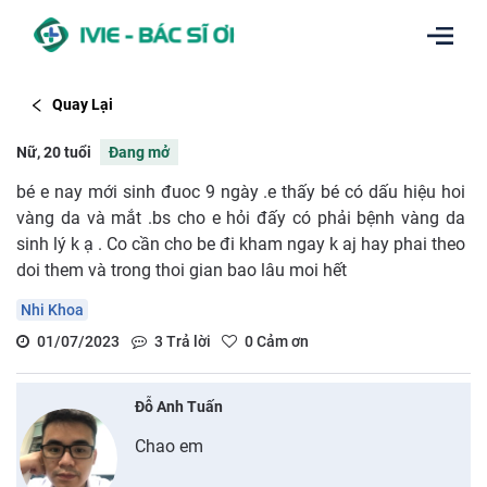
Quay Lại
Nữ, 20 tuổi
Đang mở
bé e nay mới sinh đuoc 9 ngày .e thấy bé có dấu hiệu hoi
vàng da và mắt .bs cho e hỏi đấy có phải bệnh vàng da
sinh lý k ạ . Co cần cho be đi kham ngay k aj hay phai theo
doi them và trong thoi gian bao lâu moi hết
Nhi Khoa
01/07/2023
3
Trả lời
0
Cảm ơn
Đỗ Anh Tuấn
Chao em