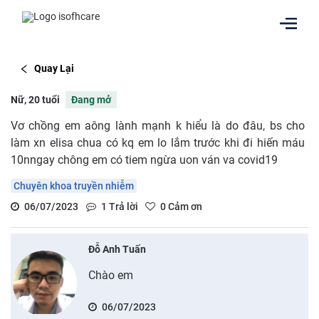
Quay Lại
Nữ, 20 tuổi
Đang mở
Vơ chồng em aông lành mạnh k hiểu là do đâu, bs cho
làm xn elisa chua có kq em lo lắm trước khi đi hiến máu
10nngay chông em có tiem ngừa uon ván va covid19
Chuyên khoa truyền nhiễm
06/07/2023
1
Trả lời
0
Cảm ơn
Đỗ Anh Tuấn
Chào em
06/07/2023