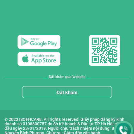
Đặt khám qua Website
Đặt khám
© 2022 ISOFHCARE. All rights reserved. Giấy phép đăng ký kinh
doanh số 0108600757 do Sở Kế hoạch & Đầu tư TP Hà Nội cấp lần
đầu ngày 23/01/2019. Người chịu trách nhiệm nội dung: Bà
Nguyễn Bích Phượng. Chức vụ: Giám đốc vận hành