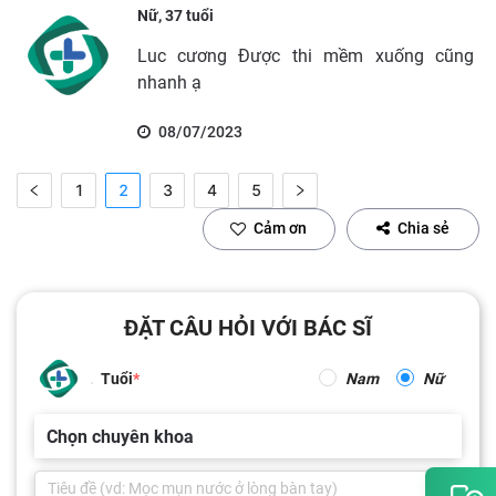
Nữ, 37 tuổi
Luc cương Được thi mềm xuống cũng
nhanh ạ
08/07/2023
1
2
3
4
5
Cảm ơn
Chia sẻ
ĐẶT CÂU HỎI VỚI BÁC SĨ
Tuổi
Nam
Nữ
Chọn chuyên khoa